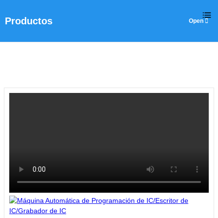
Productos
Hogar
>
Productos
>
Programador automático de IC
>
Máquina Au