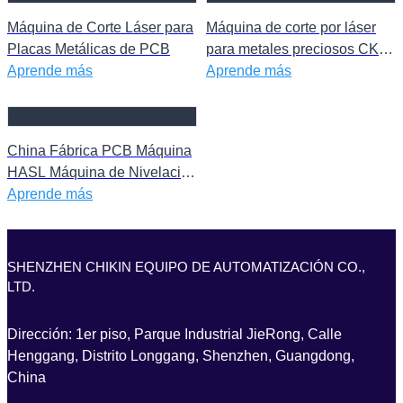
Máquina de Corte Láser para
Máquina de corte por láser
Placas Metálicas de PCB
para metales preciosos CK-
Aprende más
L3020
Aprende más
China Fábrica PCB Máquina
HASL Máquina de Nivelación
de Aire Caliente para
Aprende más
Electrónica Produciendo
Máquina de Procesamiento
de Superficie PCB
SHENZHEN CHIKIN EQUIPO DE AUTOMATIZACIÓN CO.,
LTD.
Dirección: 1er piso, Parque Industrial JieRong, Calle
Henggang, Distrito Longgang, Shenzhen, Guangdong,
China