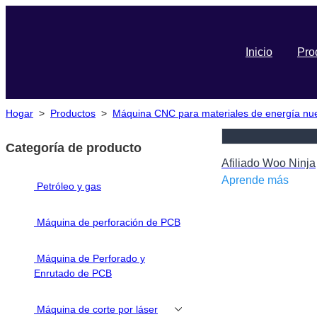
Inicio
Pro
Hogar
>
Productos
>
Máquina CNC para materiales de energía nuev
Categoría de producto
Afiliado Woo Ninja
Aprende más
Petróleo y gas
Máquina de perforación de PCB
Máquina de Perforado y
Enrutado de PCB
Máquina de corte por láser