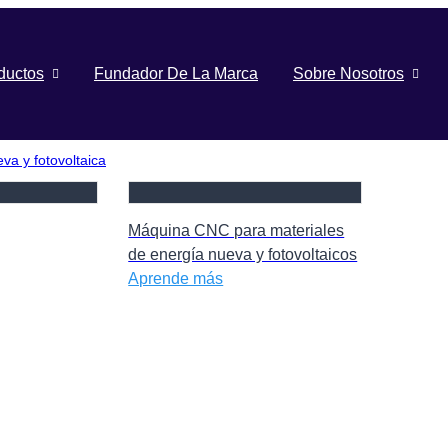
ductos
Fundador De La Marca
Sobre Nosotros
a y fotovoltaica
Máquina CNC para materiales
de energía nueva y fotovoltaicos
Aprende más