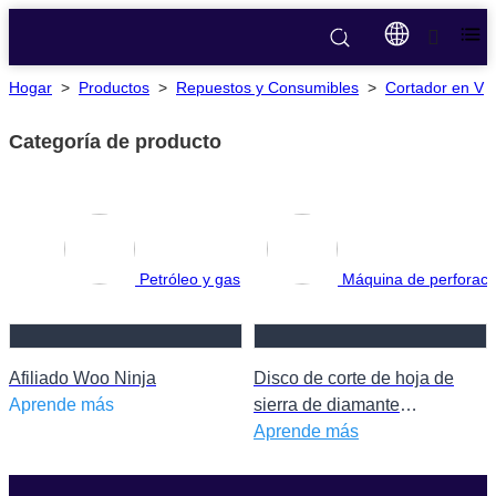
Hogar
>
Productos
>
Repuestos y Consumibles
>
Cortador en V
Categoría de producto
Petróleo y gas
Máquina de perforac
Afiliado Woo Ninja
Disco de corte de hoja de
Aprende más
sierra de diamante
51x48TX30X30X2.4 Hoja de
Aprende más
sierra de carburo sólido con
ranura en V Cortadora de