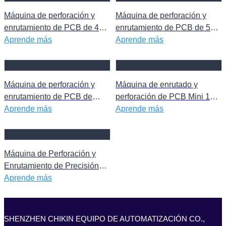
Máquina de perforación y
Máquina de perforación y
enrutamiento de PCB de 4
enrutamiento de PCB de 550
husillos
Aprende más
x 1250 mm
Aprende más
Máquina de perforación y
Máquina de enrutado y
enrutamiento de PCB de
perforación de PCB Mini 1
husillo único
Aprende más
Spindle
Aprende más
Máquina de Perforación y
Enrutamiento de Precisión
CNC de Doble Eje de Alto
Aprende más
Rendimiento con CCD
SHENZHEN CHIKIN EQUIPO DE AUTOMATIZACIÓN CO.,