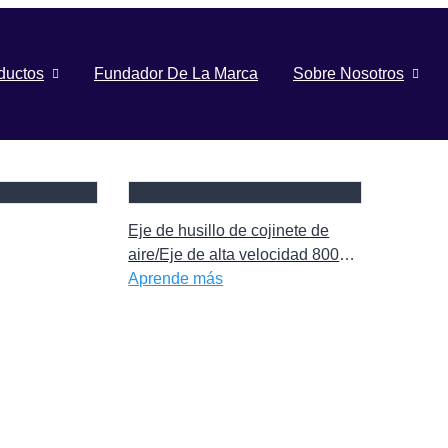
ductos
Fundador De La Marca
Sobre Nosotros
Eje de husillo de cojinete de
aire/Eje de alta velocidad 80000
RPM West Wind 1722 Husillo
Aprende más
para máquina de perforación y
enrutado PCB