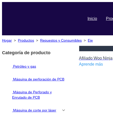
Inicio
Pro
Hogar
>
Productos
>
Repuestos y Consumibles
>
Eje
Categoría de producto
Afiliado Woo Ninja
Aprende más
Petróleo y gas
Máquina de perforación de PCB
Máquina de Perforado y
Enrutado de PCB
Máquina de corte por láser