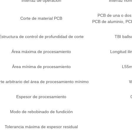
Interfaz de operación
interfaz ho
PCB de una o dos c
Corte de material PCB
PCB de aluminio, PCB
Estructura de control de profundidad de corte
TBI balls
Área máxima de procesamiento
Longitud i
Área mínima de procesamiento
L55
te arbitrario del área de procesamiento mínimo
W
Espesor de procesamiento
Modo de rebobinado de fundición
Tolerancia máxima de espesor residual