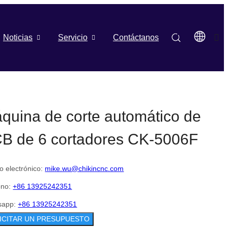
Noticias
Servicio
Contáctanos
quina de corte automático de
B de 6 cortadores CK-5006F
o electrónico:
mike.wu@chikincnc.com
ono:
+86 13925242351
sapp:
+86 13925242351
ICITAR UN PRESUPUESTO