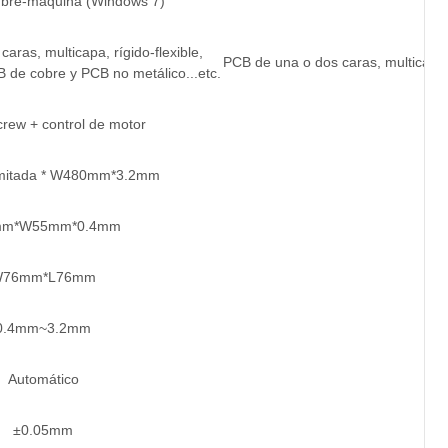
mbre-máquina (Windows 7)
aras, multicapa, rígido-flexible,
PCB de una o dos caras, multicapa, 
 de cobre y PCB no metálico...etc.
crew + control de motor
limitada * W480mm*3.2mm
mm*W55mm*0.4mm
76mm*L76mm
0.4mm~3.2mm
Automático
±0.05mm