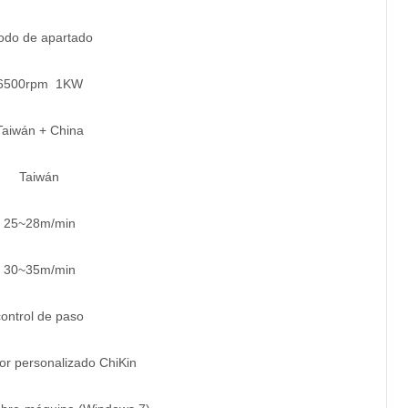
do de apartado
6500rpm 1KW
Taiwán + China
Taiwán
25~28m/min
30~35m/min
control de paso
or personalizado ChiKin