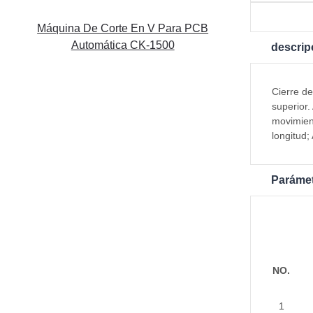
Máquina De Corte En V Para PCB
Automática CK-1500
descrip
Cierre de
superior
movimien
longitud;
Parámet
NO.
1