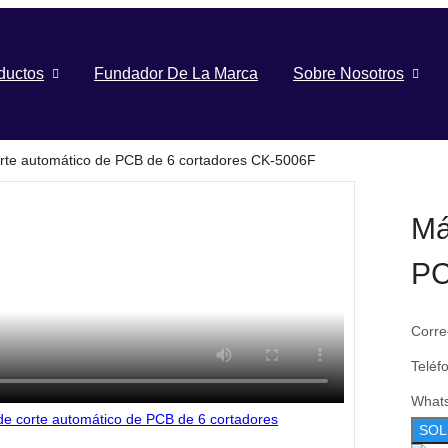
ductos
Fundador De La Marca
Sobre Nosotros
rte automático de PCB de 6 cortadores CK-5006F
Má
PC
Corre
Teléf
What
SOL