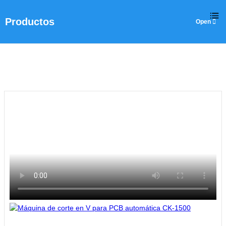
Productos
Hogar
>
Productos
>
Máquina de corte por láser
>
Máquina de co