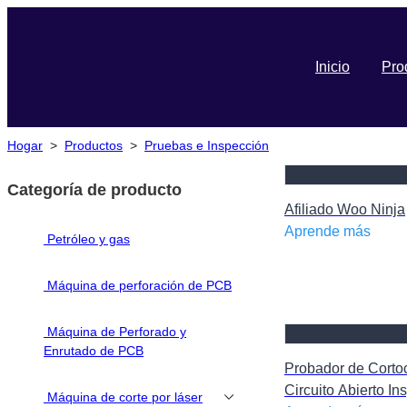
Inicio
Pro
Hogar
>
Productos
>
Pruebas e Inspección
Categoría de producto
Afiliado Woo Ninja
Aprende más
Petróleo y gas
Máquina de perforación de PCB
Máquina de Perforado y
Enrutado de PCB
Probador de Cortoc
Circuito Abierto In
Máquina de corte por láser