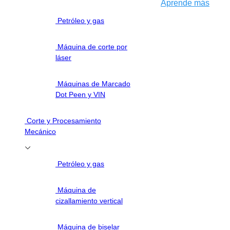
Óptica Automatiza
Aprende más
de Prueba de PCB
Petróleo y gas
Inspección de Plac
Impreso AOI
Máquina de corte por
láser
Máquinas de Marcado
Dot Peen y VIN
Corte y Procesamiento
Mecánico
Petróleo y gas
Máquina de
cizallamiento vertical
Máquina de biselar