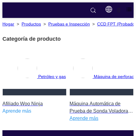
Hogar
>
Productos
>
Pruebas e Inspección
>
CCD FPT (Probador
Categoría de producto
Petróleo y gas
Máquina de perforac
Afiliado Woo Ninja
Máquina Automática de
Aprende más
Prueba de Sonda Voladora
para PCB Probador de Pines
Aprende más
Voladores de PCB de un
Solo Lado Máquina de